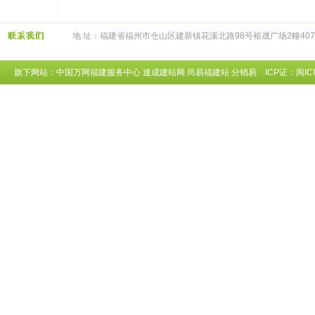
地 址：福建省福州市仓山区建新镇花溪北路98号裕晟广场2幢407 总
旗下网站：
中国万网福建服务中心
速成建站网
尚易福建站
分销易
ICP证：闽IC